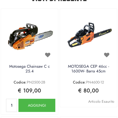
Motosega Chainsaw C c
MOTOSEGA CEP 46cc -
25.4
1600W- Barra 45cm
Codice:
PN2500-2B
Codice:
PN4600-12
€ 109,00
€ 80,00
Quantità
Articolo Esaurito
AGGIUNGI