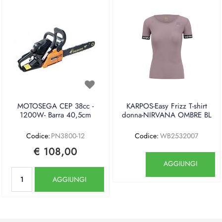
MOTOSEGA CEP 38cc -
KARPOS-Easy Frizz T-shirt
1200W- Barra 40,5cm
donna-NIRVANA OMBRE BL
Codice:
PN3800-12
Codice:
WB2532007
€ 108,00
Quantità
AGGIUNGI
Quantità
AGGIUNGI