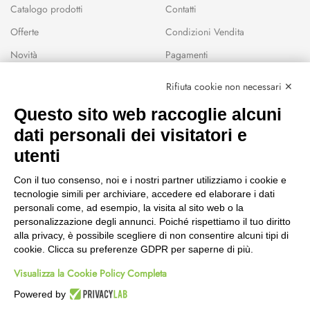
Catalogo prodotti
Contatti
Offerte
Condizioni Vendita
Novità
Pagamenti
Marchi
Rifiuta cookie non necessari ✕
Modalità Reso
Questo sito web raccoglie alcuni
Wishlist
dati personali dei visitatori e
CEP GREEN
utenti
Via Fondovalle 1781, 41021
Con il tuo consenso, noi e i nostri partner utilizziamo i cookie e
Fanano (MO)
tecnologie simili per archiviare, accedere ed elaborare i dati
059 8676485
personali come, ad esempio, la visita al sito web o la
349 9202419
personalizzazione degli annunci. Poiché rispettiamo il tuo diritto
388 8659473
alla privacy, è possibile scegliere di non consentire alcuni tipi di
info@cepgreen.com
cookie. Clicca su preferenze GDPR per saperne di più.
Orario
Visualizza la Cookie Policy Completa
Dal lunedì al venerdì
8:00 – 12:30 / 13:30 - 19:00
Powered by
Sabato