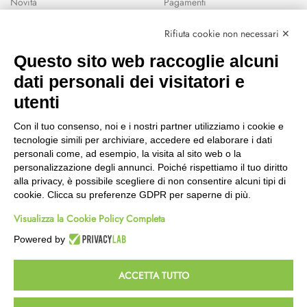
Novità
Pagamenti
Marchi
Rifiuta cookie non necessari ✕
Modalità Reso
Questo sito web raccoglie alcuni
Wishlist
dati personali dei visitatori e
CEP GREEN
utenti
Via Fondovalle 1781, 41021
Con il tuo consenso, noi e i nostri partner utilizziamo i cookie e
Fanano (MO)
tecnologie simili per archiviare, accedere ed elaborare i dati
059 8676485
personali come, ad esempio, la visita al sito web o la
349 9202419
personalizzazione degli annunci. Poiché rispettiamo il tuo diritto
388 8659473
alla privacy, è possibile scegliere di non consentire alcuni tipi di
info@cepgreen.com
cookie. Clicca su preferenze GDPR per saperne di più.
Orario
Visualizza la Cookie Policy Completa
Dal lunedì al venerdì
8:00 – 12:30 / 13:30 - 19:00
Powered by
Sabato
8:30 – 12:30 / 15:30 - 19:00
ACCETTA TUTTO