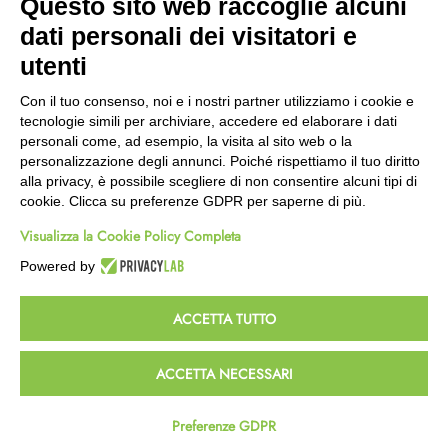
Questo sito web raccoglie alcuni
Wishlist
dati personali dei visitatori e
CEP GREEN
utenti
Via Fondovalle 1781, 41021
Con il tuo consenso, noi e i nostri partner utilizziamo i cookie e
Fanano (MO)
tecnologie simili per archiviare, accedere ed elaborare i dati
059 8676485
personali come, ad esempio, la visita al sito web o la
349 9202419
personalizzazione degli annunci. Poiché rispettiamo il tuo diritto
388 8659473
alla privacy, è possibile scegliere di non consentire alcuni tipi di
info@cepgreen.com
cookie. Clicca su preferenze GDPR per saperne di più.
Orario
Visualizza la Cookie Policy Completa
Dal lunedì al venerdì
8:00 – 12:30 / 13:30 - 19:00
Powered by
Sabato
8:30 – 12:30 / 15:30 - 19:00
ACCETTA TUTTO
© 2023 Powered & Designed by
Passepartout
ACCETTA NECESSARI
Termini e Condizioni
Privacy e Cookie Policy
Preferenze GDPR
Homepage
Wishlist
Carrello
Profilo
Passepartout
Powered by