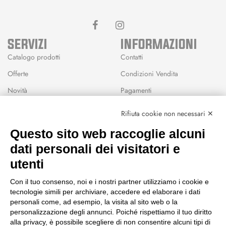
SERVIZI
INFORMAZIONI
Catalogo prodotti
Contatti
Offerte
Condizioni Vendita
Novità
Pagamenti
Marchi
Rifiuta cookie non necessari ✕
Modalità Reso
Questo sito web raccoglie alcuni
Wishlist
dati personali dei visitatori e
CEP GREEN
utenti
Via Fondovalle 1781, 41021
Con il tuo consenso, noi e i nostri partner utilizziamo i cookie e
Fanano (MO)
tecnologie simili per archiviare, accedere ed elaborare i dati
059 8676485
personali come, ad esempio, la visita al sito web o la
349 9202419
personalizzazione degli annunci. Poiché rispettiamo il tuo diritto
388 8659473
alla privacy, è possibile scegliere di non consentire alcuni tipi di