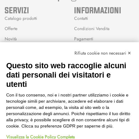
SERVIZI
INFORMAZIONI
Catalogo prodotti
Contatti
Offerte
Condizioni Vendita
Novità
Pagamenti
Marchi
Rifiuta cookie non necessari ✕
Modalità Reso
Questo sito web raccoglie alcuni
Wishlist
dati personali dei visitatori e
CEP GREEN
utenti
Via Fondovalle 1781, 41021
Con il tuo consenso, noi e i nostri partner utilizziamo i cookie e
Fanano (MO)
tecnologie simili per archiviare, accedere ed elaborare i dati
059 8676485
personali come, ad esempio, la visita al sito web o la
349 9202419
personalizzazione degli annunci. Poiché rispettiamo il tuo diritto
388 8659473
alla privacy, è possibile scegliere di non consentire alcuni tipi di
info@cepgreen.com
cookie. Clicca su preferenze GDPR per saperne di più.
Orario
Visualizza la Cookie Policy Completa