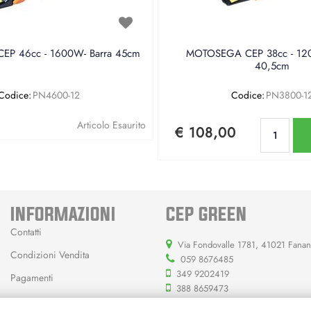
P 46cc - 1600W- Barra 45cm
MOTOSEGA CEP 38cc - 120
40,5cm
Codice:
PN4600-12
Codice:
PN3800-1
Qu
Articolo Esaurito
€ 108,00
INFORMAZIONI
CEP GREEN
Contatti
Via Fondovalle 1781, 41021 Fana
Condizioni Vendita
059 8676485
349 9202419
Pagamenti
388 8659473
info@cepgreen.com