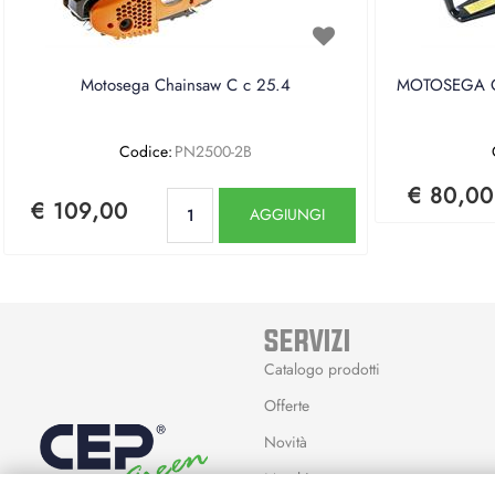
Motosega Chainsaw C c 25.4
MOTOSEGA CE
Codice:
PN2500-2B
€ 80,00
Quantità
€ 109,00
AGGIUNGI
SERVIZI
Catalogo prodotti
Offerte
Novità
Marchi