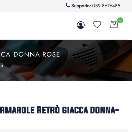
Supporto:
059 8676485
0
CCA DONNA-ROSE
se
rmarole Retrò giacca donna-