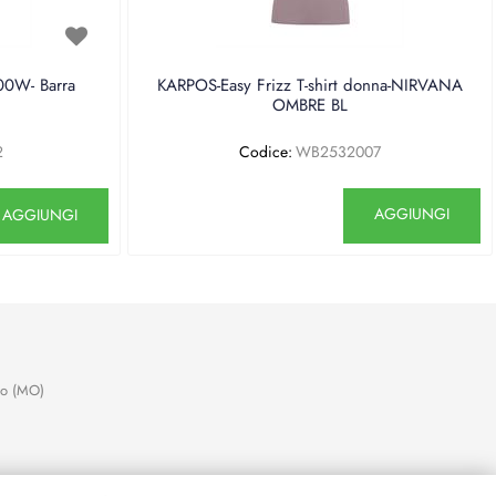
0W- Barra
KARPOS-Easy Frizz T-shirt donna-NIRVANA
OMBRE BL
2
Codice:
WB2532007
antità
Quantità
AGGIUNGI
AGGIUNGI
no (MO)