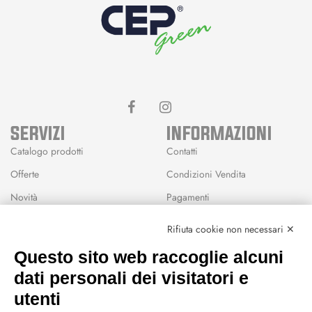
SERVIZI
INFORMAZIONI
Catalogo prodotti
Contatti
Offerte
Condizioni Vendita
Novità
Pagamenti
Marchi
Rifiuta cookie non necessari ✕
Modalità Reso
Questo sito web raccoglie alcuni
Wishlist
dati personali dei visitatori e
CEP GREEN
utenti
Via Fondovalle 1781, 41021