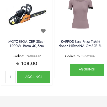
MOTOSEGA CEP 38cc -
KARPOS-Easy Frizz T-shirt
1200W- Barra 40,5cm
donna-NIRVANA OMBRE BL
Codice:
PN3800-12
Codice:
WB2532007
€ 108,00
Quantità
AGGIUNGI
Quantità
AGGIUNGI