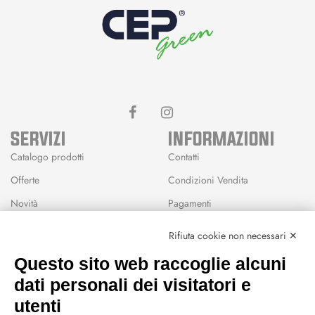
SERVIZI
INFORMAZIONI
Catalogo prodotti
Contatti
Offerte
Condizioni Vendita
Novità
Pagamenti
Marchi
Rifiuta cookie non necessari ✕
Modalità Reso
Questo sito web raccoglie alcuni
Wishlist
dati personali dei visitatori e
CEP GREEN
utenti