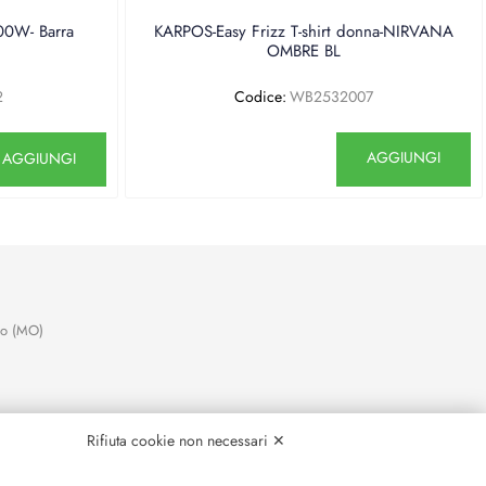
0W- Barra
KARPOS-Easy Frizz T-shirt donna-NIRVANA
OMBRE BL
2
Codice:
WB2532007
antità
Quantità
AGGIUNGI
AGGIUNGI
no (MO)
Rifiuta cookie non necessari ✕