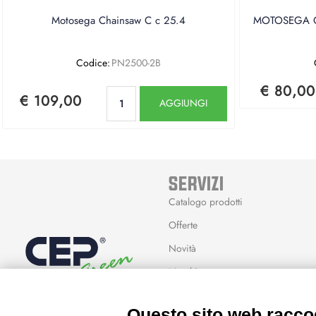
Motosega Chainsaw C c 25.4
MOTOSEGA CE
Codice:
PN2500-2B
€ 80,00
Quantità
€ 109,00
AGGIUNGI
SERVIZI
Catalogo prodotti
Offerte
Novità
Marchi
Modalità Reso
Questo sito web raccog