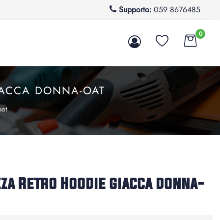
Supporto:
059 8676485
0
IACCA DONNA-OAT
oat
a Retro Hoodie giacca donna-