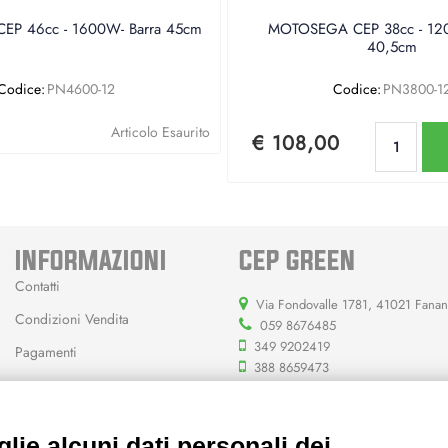
P 46cc - 1600W- Barra 45cm
MOTOSEGA CEP 38cc - 120
40,5cm
Codice:
PN4600-12
Codice:
PN3800-1
Qu
Articolo Esaurito
€ 108,00
INFORMAZIONI
CEP GREEN
Contatti
Via Fondovalle 1781, 41021 Fana
Condizioni Vendita
059 8676485
349 9202419
Pagamenti
388 8659473
info@cepgreen.com
Orario
lie alcuni dati personali dei