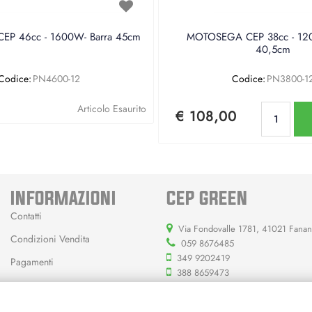
P 46cc - 1600W- Barra 45cm
MOTOSEGA CEP 38cc - 120
40,5cm
Codice:
PN4600-12
Codice:
PN3800-1
Qu
Articolo Esaurito
€ 108,00
INFORMAZIONI
CEP GREEN
Contatti
Via Fondovalle 1781, 41021 Fana
Condizioni Vendita
059 8676485
349 9202419
Pagamenti
388 8659473
info@cepgreen.com