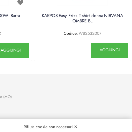
0W- Barra
KARPOS-Easy Frizz T-shirt donna-NIRVANA
OMBRE BL
2
Codice:
WB2532007
antità
Quantità
AGGIUNGI
AGGIUNGI
no (MO)
Rifiuta cookie non necessari ✕