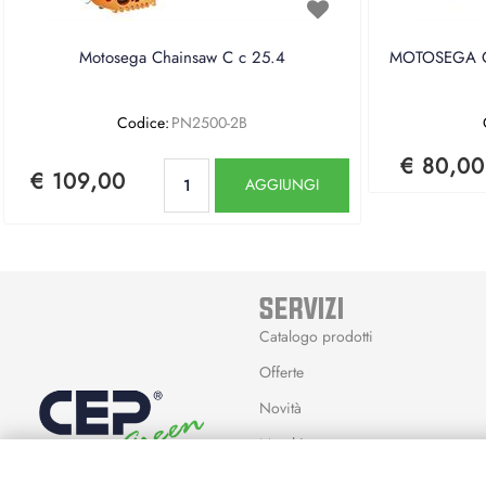
Motosega Chainsaw C c 25.4
MOTOSEGA CE
Codice:
PN2500-2B
€ 80,00
Quantità
€ 109,00
AGGIUNGI
SERVIZI
Catalogo prodotti
Offerte
Novità
Marchi
Modalità Reso