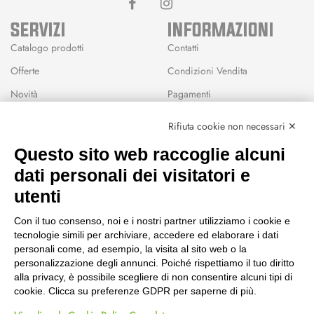
SERVIZI
INFORMAZIONI
Catalogo prodotti
Contatti
Offerte
Condizioni Vendita
Novità
Pagamenti
Marchi
Rifiuta cookie non necessari ✕
Modalità Reso
Questo sito web raccoglie alcuni
Wishlist
dati personali dei visitatori e
CEP GREEN
utenti
Via Fondovalle 1781, 41021
Con il tuo consenso, noi e i nostri partner utilizziamo i cookie e
Fanano (MO)
tecnologie simili per archiviare, accedere ed elaborare i dati
059 8676485
personali come, ad esempio, la visita al sito web o la
349 9202419
personalizzazione degli annunci. Poiché rispettiamo il tuo diritto
388 8659473
alla privacy, è possibile scegliere di non consentire alcuni tipi di
info@cepgreen.com
cookie. Clicca su preferenze GDPR per saperne di più.
Orario