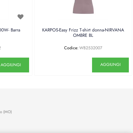
0W- Barra
KARPOS-Easy Frizz T-shirt donna-NIRVANA
OMBRE BL
2
Codice:
WB2532007
antità
Quantità
AGGIUNGI
AGGIUNGI
no (MO)