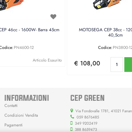
P 46cc - 1600W- Barra 45cm
MOTOSEGA CEP 38cc - 120
40,5cm
Codice:
PN4600-12
Codice:
PN3800-1
Qu
Articolo Esaurito
€ 108,00
INFORMAZIONI
CEP GREEN
Contatti
Via Fondovalle 1781, 41021 Fana
Condizioni Vendita
059 8676485
349 9202419
Pagamenti
388 8659473