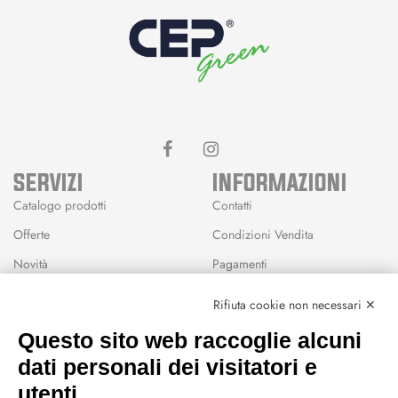
SERVIZI
INFORMAZIONI
Catalogo prodotti
Contatti
Offerte
Condizioni Vendita
Novità
Pagamenti
Marchi
Rifiuta cookie non necessari ✕
Modalità Reso
Questo sito web raccoglie alcuni
Wishlist
dati personali dei visitatori e
CEP GREEN
utenti