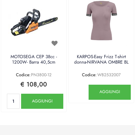
MOTOSEGA CEP 38cc -
KARPOS-Easy Frizz T-shirt
1200W- Barra 40,5cm
donna-NIRVANA OMBRE BL
Codice:
PN3800-12
Codice:
WB2532007
€ 108,00
Quantità
AGGIUNGI
Quantità
AGGIUNGI