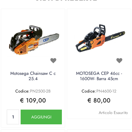
Motosega Chainsaw C c
MOTOSEGA CEP 46cc -
25.4
1600W- Barra 45cm
Codice:
PN2500-2B
Codice:
PN4600-12
€ 109,00
€ 80,00
Quantità
Articolo Esaurito
AGGIUNGI