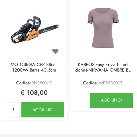
MOTOSEGA CEP 38cc -
KARPOS-Easy Frizz T-shirt
1200W- Barra 40,5cm
donna-NIRVANA OMBRE BL
Codice:
PN3800-12
Codice:
WB2532007
€ 108,00
Quantità
AGGIUNGI
Quantità
AGGIUNGI