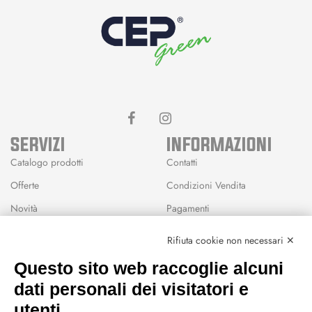
SERVIZI
INFORMAZIONI
Catalogo prodotti
Contatti
Offerte
Condizioni Vendita
Novità
Pagamenti
Marchi
Rifiuta cookie non necessari ✕
Modalità Reso
Questo sito web raccoglie alcuni
Wishlist
dati personali dei visitatori e
CEP GREEN
utenti