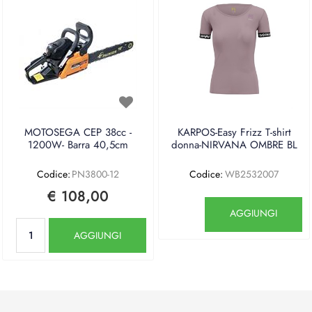
MOTOSEGA CEP 38cc -
KARPOS-Easy Frizz T-shirt
1200W- Barra 40,5cm
donna-NIRVANA OMBRE BL
Codice:
PN3800-12
Codice:
WB2532007
€ 108,00
Quantità
AGGIUNGI
Quantità
AGGIUNGI