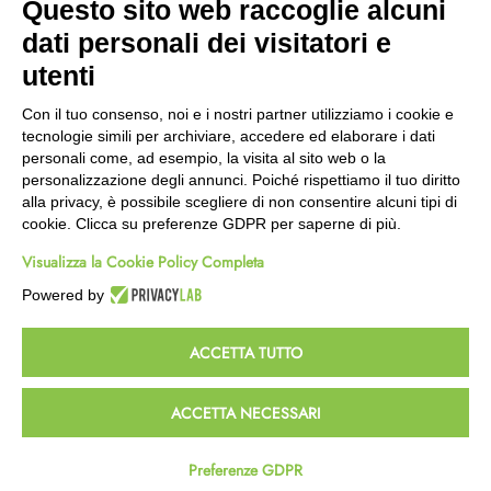
Questo sito web raccoglie alcuni
Wishlist
dati personali dei visitatori e
CEP GREEN
utenti
Via Fondovalle 1781, 41021
Con il tuo consenso, noi e i nostri partner utilizziamo i cookie e
Fanano (MO)
tecnologie simili per archiviare, accedere ed elaborare i dati
059 8676485
personali come, ad esempio, la visita al sito web o la
349 9202419
personalizzazione degli annunci. Poiché rispettiamo il tuo diritto
388 8659473
alla privacy, è possibile scegliere di non consentire alcuni tipi di
info@cepgreen.com
cookie. Clicca su preferenze GDPR per saperne di più.
Orario
Visualizza la Cookie Policy Completa
Dal lunedì al venerdì
8:00 – 12:30 / 13:30 - 19:00
Powered by
Sabato
8:30 – 12:30 / 15:30 - 19:00
ACCETTA TUTTO
© 2023 Powered & Designed by
Passepartout
ACCETTA NECESSARI
Termini e Condizioni
Privacy e Cookie Policy
Preferenze GDPR
Homepage
Wishlist
Carrello
Profilo
Passepartout
Powered by