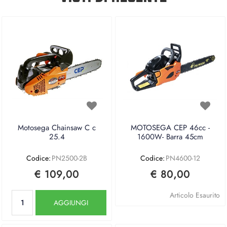
Motosega Chainsaw C c
MOTOSEGA CEP 46cc -
25.4
1600W- Barra 45cm
Codice:
PN2500-2B
Codice:
PN4600-12
€ 109,00
€ 80,00
Quantità
Articolo Esaurito
AGGIUNGI