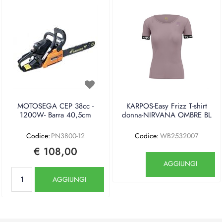
MOTOSEGA CEP 38cc -
KARPOS-Easy Frizz T-shirt
1200W- Barra 40,5cm
donna-NIRVANA OMBRE BL
Codice:
PN3800-12
Codice:
WB2532007
€ 108,00
Quantità
AGGIUNGI
Quantità
AGGIUNGI