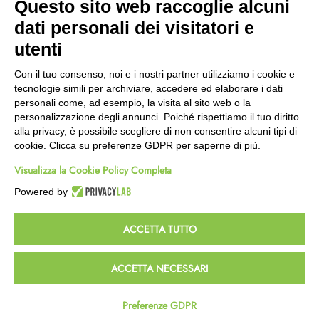
Questo sito web raccoglie alcuni
Wishlist
dati personali dei visitatori e
CEP GREEN
utenti
Via Fondovalle 1781, 41021
Con il tuo consenso, noi e i nostri partner utilizziamo i cookie e
Fanano (MO)
tecnologie simili per archiviare, accedere ed elaborare i dati
059 8676485
personali come, ad esempio, la visita al sito web o la
349 9202419
personalizzazione degli annunci. Poiché rispettiamo il tuo diritto
388 8659473
alla privacy, è possibile scegliere di non consentire alcuni tipi di
info@cepgreen.com
cookie. Clicca su preferenze GDPR per saperne di più.
Orario
Visualizza la Cookie Policy Completa
Dal lunedì al venerdì
8:00 – 12:30 / 13:30 - 19:00
Powered by
Sabato
8:30 – 12:30 / 15:30 - 19:00
ACCETTA TUTTO
© 2023 Powered & Designed by
Passepartout
ACCETTA NECESSARI
Termini e Condizioni
Privacy e Cookie Policy
Preferenze GDPR
Homepage
Wishlist
Carrello
Profilo
Passepartout
Powered by