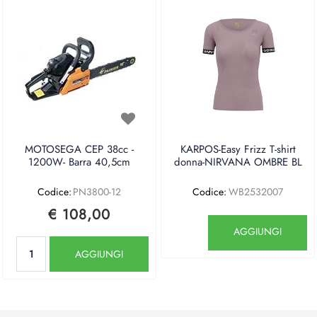
MOTOSEGA CEP 38cc -
KARPOS-Easy Frizz T-shirt
1200W- Barra 40,5cm
donna-NIRVANA OMBRE BL
Codice:
PN3800-12
Codice:
WB2532007
€ 108,00
Quantità
AGGIUNGI
Quantità
AGGIUNGI