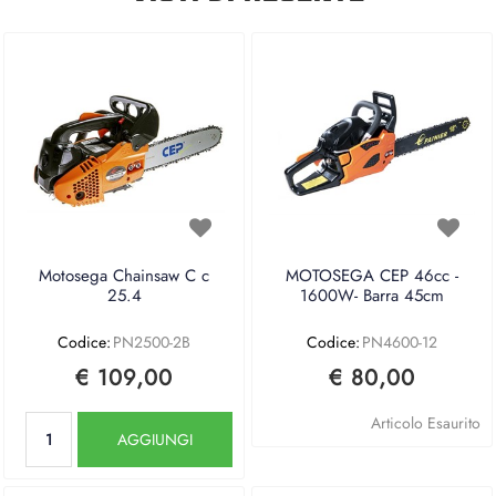
Motosega Chainsaw C c
MOTOSEGA CEP 46cc -
25.4
1600W- Barra 45cm
Codice:
PN2500-2B
Codice:
PN4600-12
€ 109,00
€ 80,00
Quantità
Articolo Esaurito
AGGIUNGI