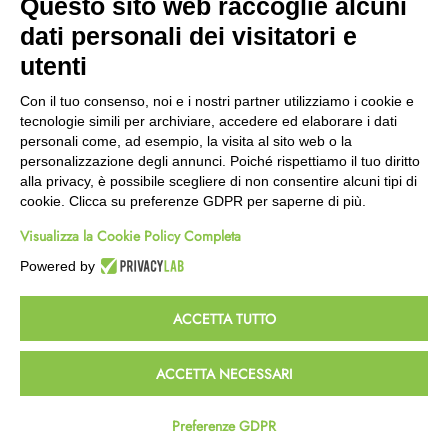
Questo sito web raccoglie alcuni
Wishlist
dati personali dei visitatori e
CEP GREEN
utenti
Via Fondovalle 1781, 41021
Con il tuo consenso, noi e i nostri partner utilizziamo i cookie e
Fanano (MO)
tecnologie simili per archiviare, accedere ed elaborare i dati
059 8676485
personali come, ad esempio, la visita al sito web o la
349 9202419
personalizzazione degli annunci. Poiché rispettiamo il tuo diritto
388 8659473
alla privacy, è possibile scegliere di non consentire alcuni tipi di
info@cepgreen.com
cookie. Clicca su preferenze GDPR per saperne di più.
Orario
Visualizza la Cookie Policy Completa
Dal lunedì al venerdì
8:00 – 12:30 / 13:30 - 19:00
Powered by
Sabato
8:30 – 12:30 / 15:30 - 19:00
ACCETTA TUTTO
© 2023 Powered & Designed by
Passepartout
ACCETTA NECESSARI
Termini e Condizioni
Privacy e Cookie Policy
Preferenze GDPR
Homepage
Wishlist
Carrello
Profilo
Passepartout
Powered by