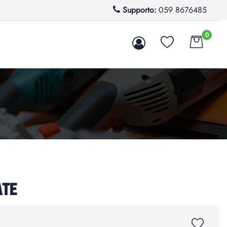
Supporto:
059 8676485
0
ATE