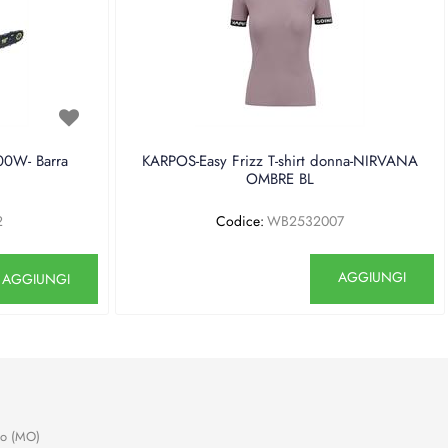
0W- Barra
KARPOS-Easy Frizz T-shirt donna-NIRVANA
OMBRE BL
2
Codice:
WB2532007
antità
Quantità
AGGIUNGI
AGGIUNGI
no (MO)