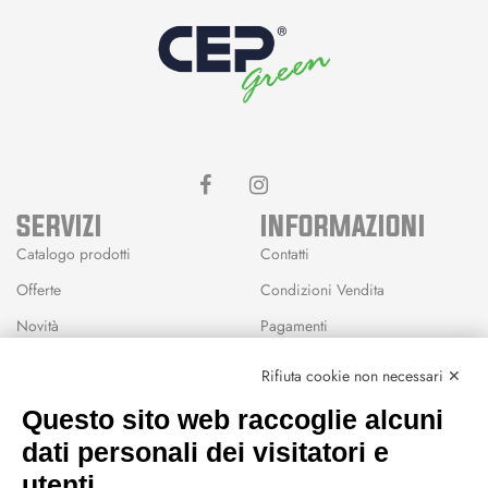
SERVIZI
INFORMAZIONI
Catalogo prodotti
Contatti
Offerte
Condizioni Vendita
Novità
Pagamenti
Marchi
Rifiuta cookie non necessari ✕
Modalità Reso
Questo sito web raccoglie alcuni
Wishlist
dati personali dei visitatori e
CEP GREEN
utenti