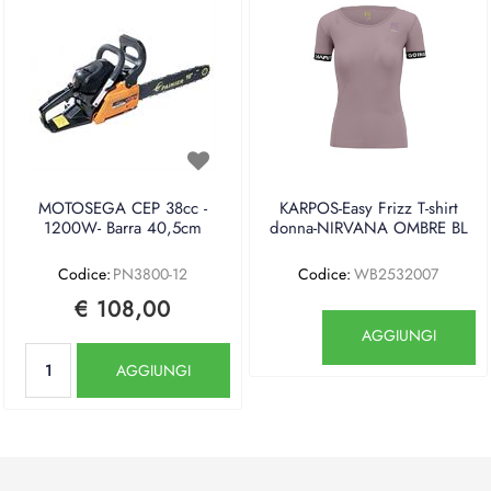
MOTOSEGA CEP 38cc -
KARPOS-Easy Frizz T-shirt
1200W- Barra 40,5cm
donna-NIRVANA OMBRE BL
Codice:
PN3800-12
Codice:
WB2532007
€ 108,00
Quantità
AGGIUNGI
Quantità
AGGIUNGI