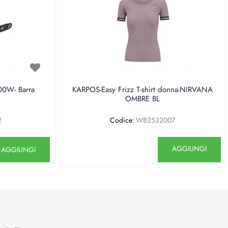
0W- Barra
KARPOS-Easy Frizz T-shirt donna-NIRVANA
OMBRE BL
2
Codice:
WB2532007
antità
Quantità
AGGIUNGI
AGGIUNGI