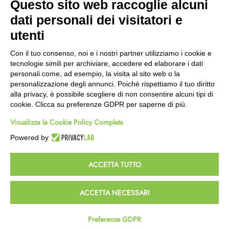
Questo sito web raccoglie alcuni
Wishlist
dati personali dei visitatori e
CEP GREEN
utenti
Via Fondovalle 1781, 41021
Con il tuo consenso, noi e i nostri partner utilizziamo i cookie e
Fanano (MO)
tecnologie simili per archiviare, accedere ed elaborare i dati
059 8676485
personali come, ad esempio, la visita al sito web o la
349 9202419
personalizzazione degli annunci. Poiché rispettiamo il tuo diritto
388 8659473
alla privacy, è possibile scegliere di non consentire alcuni tipi di
info@cepgreen.com
cookie. Clicca su preferenze GDPR per saperne di più.
Orario
Visualizza la Cookie Policy Completa
Dal lunedì al venerdì
8:00 – 12:30 / 13:30 - 19:00
Powered by
Sabato
8:30 – 12:30 / 15:30 - 19:00
ACCETTA TUTTO
© 2023 Powered & Designed by
Passepartout
ACCETTA NECESSARI
Termini e Condizioni
Privacy e Cookie Policy
Preferenze GDPR
Homepage
Wishlist
Carrello
Profilo
Passepartout
Powered by