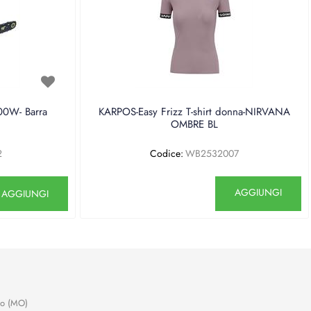
0W- Barra
KARPOS-Easy Frizz T-shirt donna-NIRVANA
OMBRE BL
2
Codice:
WB2532007
antità
Quantità
AGGIUNGI
AGGIUNGI
no (MO)