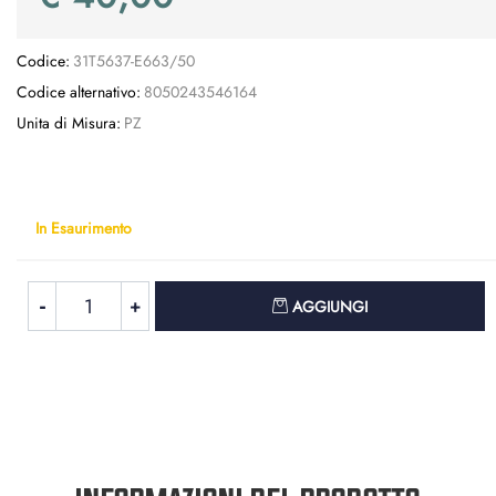
Codice:
31T5637-E663/50
Codice alternativo:
8050243546164
Unita di Misura:
PZ
In Esaurimento
Quantità
AGGIUNGI