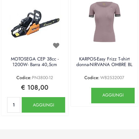
MOTOSEGA CEP 38cc -
KARPOS-Easy Frizz T-shirt
1200W- Barra 40,5cm
donna-NIRVANA OMBRE BL
Codice:
PN3800-12
Codice:
WB2532007
€ 108,00
Quantità
AGGIUNGI
Quantità
AGGIUNGI