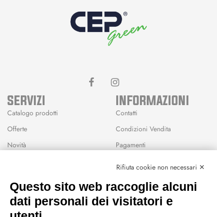
SERVIZI
INFORMAZIONI
Catalogo prodotti
Contatti
Offerte
Condizioni Vendita
Novità
Pagamenti
Marchi
Rifiuta cookie non necessari ✕
Modalità Reso
Questo sito web raccoglie alcuni
Wishlist
dati personali dei visitatori e
CEP GREEN
utenti