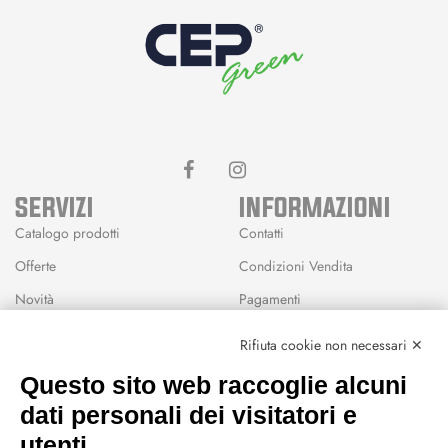
SERVIZI
INFORMAZIONI
Catalogo prodotti
Contatti
Offerte
Condizioni Vendita
Novità
Pagamenti
Marchi
Rifiuta cookie non necessari ✕
Modalità Reso
Questo sito web raccoglie alcuni
Wishlist
dati personali dei visitatori e
CEP GREEN
utenti