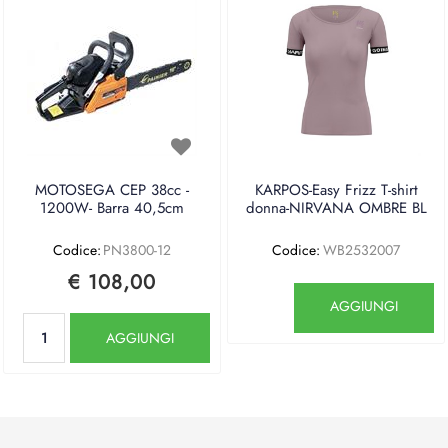
MOTOSEGA CEP 38cc -
KARPOS-Easy Frizz T-shirt
1200W- Barra 40,5cm
donna-NIRVANA OMBRE BL
Codice:
PN3800-12
Codice:
WB2532007
€ 108,00
Quantità
AGGIUNGI
Quantità
AGGIUNGI