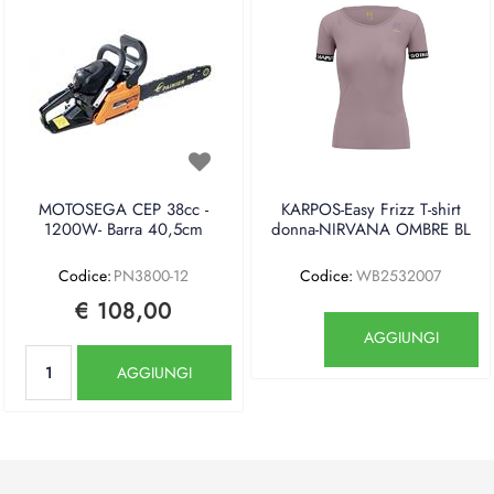
MOTOSEGA CEP 38cc -
KARPOS-Easy Frizz T-shirt
1200W- Barra 40,5cm
donna-NIRVANA OMBRE BL
Codice:
PN3800-12
Codice:
WB2532007
€ 108,00
Quantità
AGGIUNGI
Quantità
AGGIUNGI