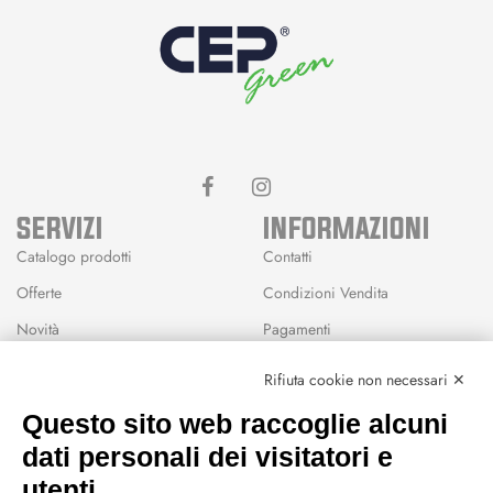
SERVIZI
INFORMAZIONI
Catalogo prodotti
Contatti
Offerte
Condizioni Vendita
Novità
Pagamenti
Marchi
Rifiuta cookie non necessari ✕
Modalità Reso
Questo sito web raccoglie alcuni
Wishlist
dati personali dei visitatori e
CEP GREEN
utenti