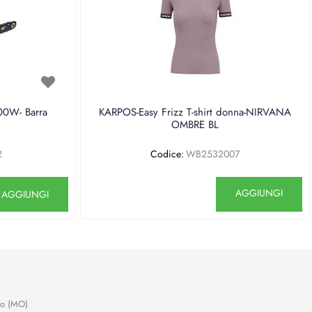
0W- Barra
KARPOS-Easy Frizz T-shirt donna-NIRVANA
OMBRE BL
2
Codice:
WB2532007
antità
Quantità
AGGIUNGI
AGGIUNGI
no (MO)