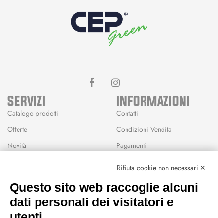
SERVIZI
INFORMAZIONI
Catalogo prodotti
Contatti
Offerte
Condizioni Vendita
Novità
Pagamenti
Marchi
Rifiuta cookie non necessari ✕
Modalità Reso
Questo sito web raccoglie alcuni
Wishlist
dati personali dei visitatori e
CEP GREEN
utenti