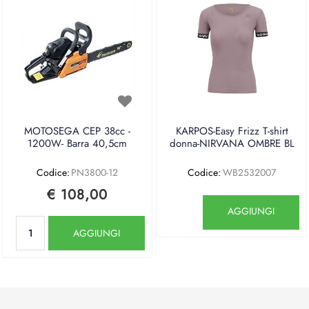
MOTOSEGA CEP 38cc -
KARPOS-Easy Frizz T-shirt
1200W- Barra 40,5cm
donna-NIRVANA OMBRE BL
Codice:
PN3800-12
Codice:
WB2532007
€ 108,00
Quantità
AGGIUNGI
Quantità
AGGIUNGI