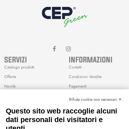
SERVIZI
INFORMAZIONI
Catalogo prodotti
Contatti
Offerte
Condizioni Vendita
Novità
Pagamenti
Marchi
Rifiuta cookie non necessari ✕
Modalità Reso
Questo sito web raccoglie alcuni
Wishlist
dati personali dei visitatori e
CEP GREEN
utenti