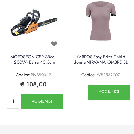
MOTOSEGA CEP 38cc -
KARPOS-Easy Frizz T-shirt
1200W- Barra 40,5cm
donna-NIRVANA OMBRE BL
Codice:
PN3800-12
Codice:
WB2532007
€ 108,00
Quantità
AGGIUNGI
Quantità
AGGIUNGI