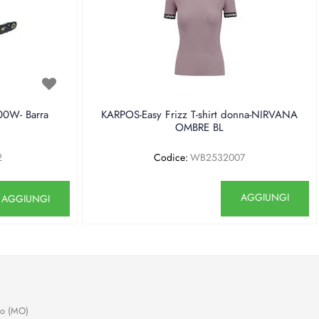
0W- Barra
KARPOS-Easy Frizz T-shirt donna-NIRVANA
OMBRE BL
2
Codice:
WB2532007
antità
Quantità
AGGIUNGI
AGGIUNGI
no (MO)