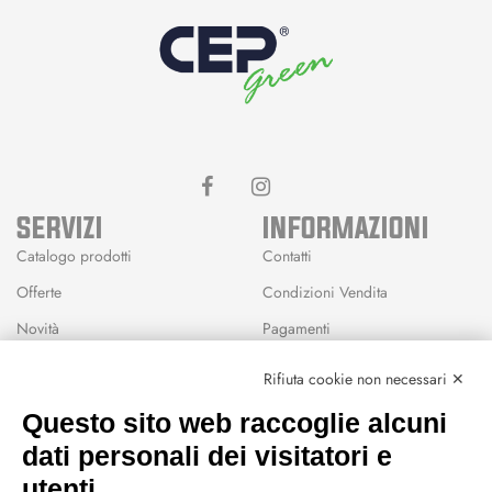
SERVIZI
INFORMAZIONI
Catalogo prodotti
Contatti
Offerte
Condizioni Vendita
Novità
Pagamenti
Marchi
Rifiuta cookie non necessari ✕
Modalità Reso
Questo sito web raccoglie alcuni
Wishlist
dati personali dei visitatori e
CEP GREEN
utenti