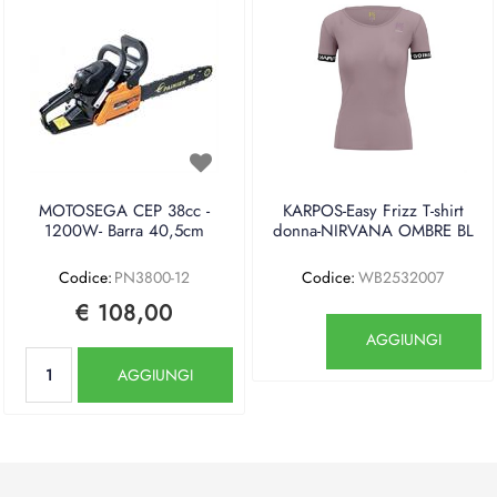
MOTOSEGA CEP 38cc -
KARPOS-Easy Frizz T-shirt
1200W- Barra 40,5cm
donna-NIRVANA OMBRE BL
Codice:
PN3800-12
Codice:
WB2532007
€ 108,00
Quantità
AGGIUNGI
Quantità
AGGIUNGI