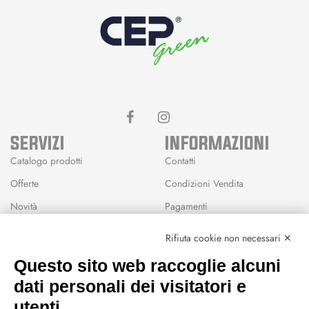
SERVIZI
INFORMAZIONI
Catalogo prodotti
Contatti
Offerte
Condizioni Vendita
Novità
Pagamenti
Marchi
Rifiuta cookie non necessari ✕
Modalità Reso
Questo sito web raccoglie alcuni
Wishlist
dati personali dei visitatori e
CEP GREEN
utenti