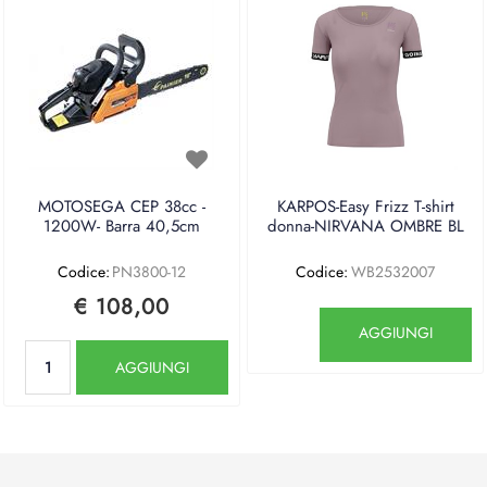
MOTOSEGA CEP 38cc -
KARPOS-Easy Frizz T-shirt
1200W- Barra 40,5cm
donna-NIRVANA OMBRE BL
Codice:
PN3800-12
Codice:
WB2532007
€ 108,00
Quantità
AGGIUNGI
Quantità
AGGIUNGI