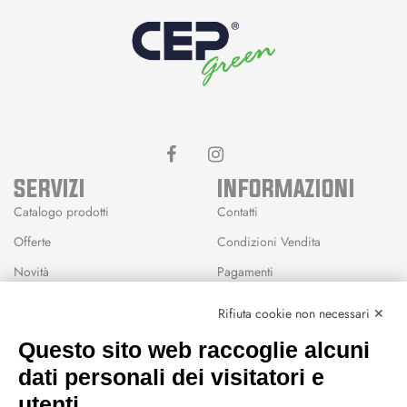
SERVIZI
INFORMAZIONI
Catalogo prodotti
Contatti
Offerte
Condizioni Vendita
Novità
Pagamenti
Marchi
Rifiuta cookie non necessari ✕
Modalità Reso
Questo sito web raccoglie alcuni
Wishlist
dati personali dei visitatori e
CEP GREEN
utenti