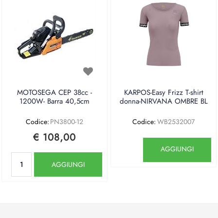
MOTOSEGA CEP 38cc -
KARPOS-Easy Frizz T-shirt
1200W- Barra 40,5cm
donna-NIRVANA OMBRE BL
Codice:
PN3800-12
Codice:
WB2532007
€ 108,00
Quantità
AGGIUNGI
Quantità
AGGIUNGI