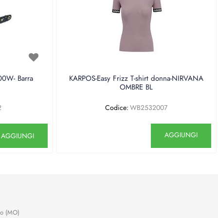
0W- Barra
KARPOS-Easy Frizz T-shirt donna-NIRVANA
OMBRE BL
2
Codice:
WB2532007
antità
Quantità
AGGIUNGI
AGGIUNGI
no (MO)