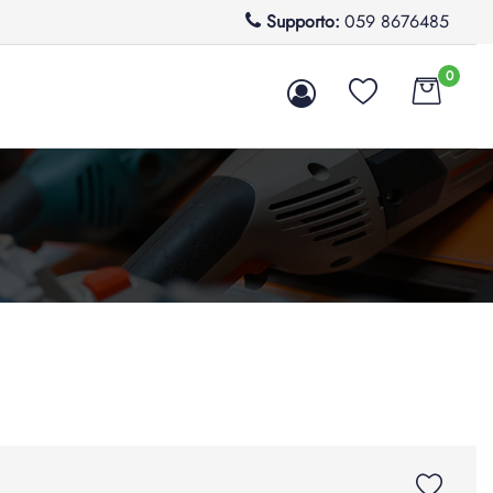
Supporto:
059 8676485
0