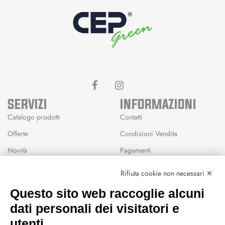
SERVIZI
INFORMAZIONI
Catalogo prodotti
Contatti
Offerte
Condizioni Vendita
Novità
Pagamenti
Marchi
Rifiuta cookie non necessari ✕
Modalità Reso
Questo sito web raccoglie alcuni
Wishlist
dati personali dei visitatori e
CEP GREEN
utenti