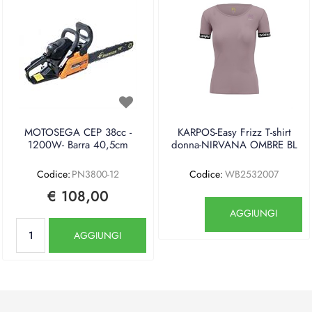
MOTOSEGA CEP 38cc -
KARPOS-Easy Frizz T-shirt
1200W- Barra 40,5cm
donna-NIRVANA OMBRE BL
Codice:
PN3800-12
Codice:
WB2532007
€ 108,00
Quantità
AGGIUNGI
Quantità
AGGIUNGI