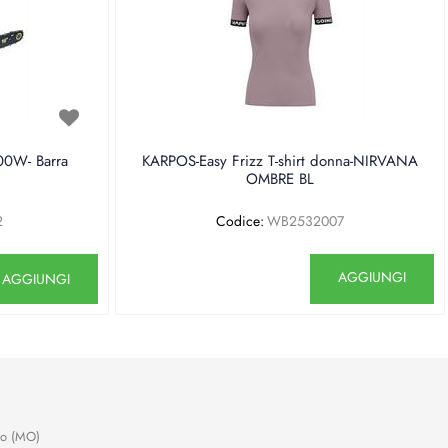
0W- Barra
KARPOS-Easy Frizz T-shirt donna-NIRVANA
OMBRE BL
2
Codice:
WB2532007
antità
Quantità
AGGIUNGI
AGGIUNGI
no (MO)