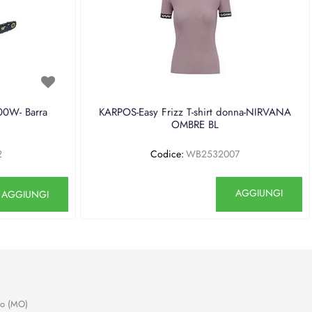
0W- Barra
KARPOS-Easy Frizz T-shirt donna-NIRVANA
OMBRE BL
2
Codice:
WB2532007
antità
Quantità
AGGIUNGI
AGGIUNGI
no (MO)