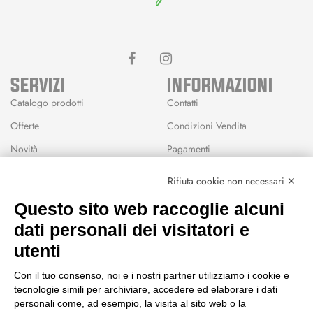
SERVIZI
INFORMAZIONI
Catalogo prodotti
Contatti
Offerte
Condizioni Vendita
Novità
Pagamenti
Marchi
Rifiuta cookie non necessari ✕
Modalità Reso
Questo sito web raccoglie alcuni
Wishlist
dati personali dei visitatori e
CEP GREEN
utenti
Via Fondovalle 1781, 41021
Con il tuo consenso, noi e i nostri partner utilizziamo i cookie e
Fanano (MO)
tecnologie simili per archiviare, accedere ed elaborare i dati
059 8676485
personali come, ad esempio, la visita al sito web o la
349 9202419