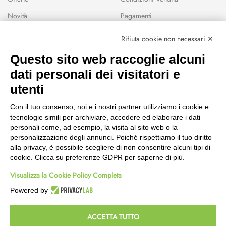
Novità
Pagamenti
Marchi
Rifiuta cookie non necessari ✕
Modalità Reso
Questo sito web raccoglie alcuni
Wishlist
dati personali dei visitatori e
CEP GREEN
utenti
Via Fondovalle 1781, 41021
Con il tuo consenso, noi e i nostri partner utilizziamo i cookie e
Fanano (MO)
tecnologie simili per archiviare, accedere ed elaborare i dati
059 8676485
personali come, ad esempio, la visita al sito web o la
349 9202419
personalizzazione degli annunci. Poiché rispettiamo il tuo diritto
388 8659473
alla privacy, è possibile scegliere di non consentire alcuni tipi di
info@cepgreen.com
cookie. Clicca su preferenze GDPR per saperne di più.
Orario
Visualizza la Cookie Policy Completa
Dal lunedì al venerdì
8:00 – 12:30 / 13:30 - 19:00
Powered by
Sabato
8:30 – 12:30 / 15:30 - 19:00
ACCETTA TUTTO