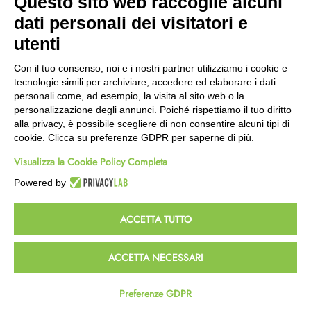
Questo sito web raccoglie alcuni
Wishlist
dati personali dei visitatori e
CEP GREEN
utenti
Via Fondovalle 1781, 41021
Con il tuo consenso, noi e i nostri partner utilizziamo i cookie e
Fanano (MO)
tecnologie simili per archiviare, accedere ed elaborare i dati
059 8676485
personali come, ad esempio, la visita al sito web o la
349 9202419
personalizzazione degli annunci. Poiché rispettiamo il tuo diritto
388 8659473
alla privacy, è possibile scegliere di non consentire alcuni tipi di
info@cepgreen.com
cookie. Clicca su preferenze GDPR per saperne di più.
Orario
Visualizza la Cookie Policy Completa
Dal lunedì al venerdì
8:00 – 12:30 / 13:30 - 19:00
Powered by
Sabato
8:30 – 12:30 / 15:30 - 19:00
ACCETTA TUTTO
© 2023 Powered & Designed by
Passepartout
ACCETTA NECESSARI
Termini e Condizioni
Privacy e Cookie Policy
Preferenze GDPR
Homepage
Wishlist
Carrello
Profilo
Passepartout
Powered by