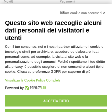
Novità
Pagamenti
Marchi
Rifiuta cookie non necessari ✕
Modalità Reso
Questo sito web raccoglie alcuni
Wishlist
dati personali dei visitatori e
CEP GREEN
utenti
Via Fondovalle 1781, 41021
Con il tuo consenso, noi e i nostri partner utilizziamo i cookie e
Fanano (MO)
tecnologie simili per archiviare, accedere ed elaborare i dati
059 8676485
personali come, ad esempio, la visita al sito web o la
349 9202419
personalizzazione degli annunci. Poiché rispettiamo il tuo diritto
388 8659473
alla privacy, è possibile scegliere di non consentire alcuni tipi di
info@cepgreen.com
cookie. Clicca su preferenze GDPR per saperne di più.
Orario
Visualizza la Cookie Policy Completa
Dal lunedì al venerdì
8:00 – 12:30 / 13:30 - 19:00
Powered by
Sabato
8:30 – 12:30 / 15:30 - 19:00
ACCETTA TUTTO