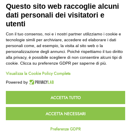
Modalità Reso
Questo sito web raccoglie alcuni
Wishlist
dati personali dei visitatori e
CEP GREEN
utenti
Via Fondovalle 1781, 41021
Con il tuo consenso, noi e i nostri partner utilizziamo i cookie e
Fanano (MO)
tecnologie simili per archiviare, accedere ed elaborare i dati
059 8676485
personali come, ad esempio, la visita al sito web o la
349 9202419
personalizzazione degli annunci. Poiché rispettiamo il tuo diritto
388 8659473
alla privacy, è possibile scegliere di non consentire alcuni tipi di
info@cepgreen.com
cookie. Clicca su preferenze GDPR per saperne di più.
Orario
Visualizza la Cookie Policy Completa
Dal lunedì al venerdì
8:00 – 12:30 / 13:30 - 19:00
Powered by
Sabato
8:30 – 12:30 / 15:30 - 19:00
ACCETTA TUTTO
© 2023 Powered & Designed by
Passepartout
ACCETTA NECESSARI
Termini e Condizioni
Privacy e Cookie Policy
Preferenze GDPR