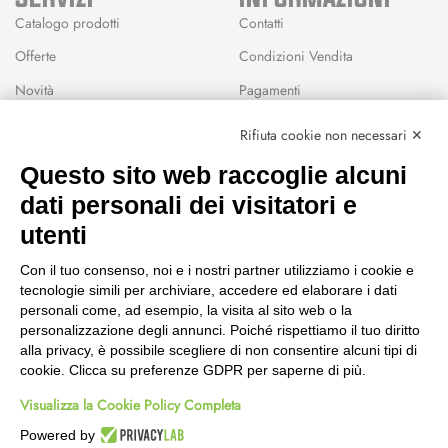
Catalogo prodotti
Contatti
Offerte
Condizioni Vendita
Novità
Pagamenti
Marchi
Rifiuta cookie non necessari ✕
Modalità Reso
Questo sito web raccoglie alcuni
Wishlist
dati personali dei visitatori e
CEP GREEN
utenti
Via Fondovalle 1781, 41021
Con il tuo consenso, noi e i nostri partner utilizziamo i cookie e
Fanano (MO)
tecnologie simili per archiviare, accedere ed elaborare i dati
059 8676485
personali come, ad esempio, la visita al sito web o la
349 9202419
personalizzazione degli annunci. Poiché rispettiamo il tuo diritto
388 8659473
alla privacy, è possibile scegliere di non consentire alcuni tipi di
info@cepgreen.com
cookie. Clicca su preferenze GDPR per saperne di più.
Orario
Visualizza la Cookie Policy Completa
Dal lunedì al venerdì
8:00 – 12:30 / 13:30 - 19:00
Powered by