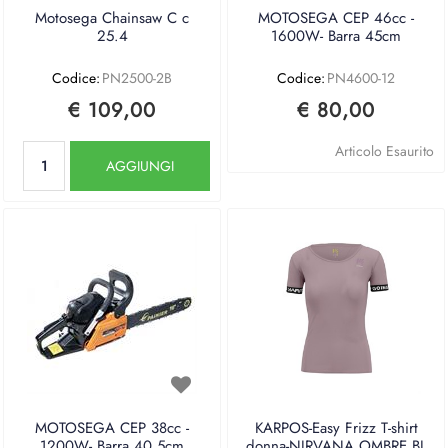
Motosega Chainsaw C c
MOTOSEGA CEP 46cc -
25.4
1600W- Barra 45cm
Codice:
PN2500-2B
Codice:
PN4600-12
€ 109,00
€ 80,00
Quantità
Articolo Esaurito
AGGIUNGI
MOTOSEGA CEP 38cc -
KARPOS-Easy Frizz T-shirt
1200W- Barra 40,5cm
donna-NIRVANA OMBRE BL