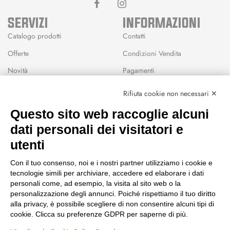
SERVIZI
INFORMAZIONI
Catalogo prodotti
Contatti
Offerte
Condizioni Vendita
Novità
Pagamenti
Marchi
Rifiuta cookie non necessari ✕
Modalità Reso
Questo sito web raccoglie alcuni
Wishlist
dati personali dei visitatori e
CEP GREEN
utenti
Via Fondovalle 1781, 41021
Con il tuo consenso, noi e i nostri partner utilizziamo i cookie e
Fanano (MO)
tecnologie simili per archiviare, accedere ed elaborare i dati
059 8676485
personali come, ad esempio, la visita al sito web o la
349 9202419
personalizzazione degli annunci. Poiché rispettiamo il tuo diritto
388 8659473
alla privacy, è possibile scegliere di non consentire alcuni tipi di
info@cepgreen.com
cookie. Clicca su preferenze GDPR per saperne di più.
Orario