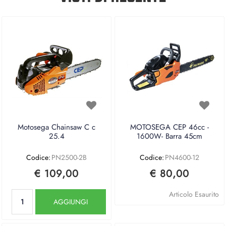
Motosega Chainsaw C c
MOTOSEGA CEP 46cc -
25.4
1600W- Barra 45cm
Codice:
PN2500-2B
Codice:
PN4600-12
€ 109,00
€ 80,00
Quantità
Articolo Esaurito
AGGIUNGI