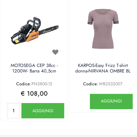
MOTOSEGA CEP 38cc -
KARPOS-Easy Frizz T-shirt
1200W- Barra 40,5cm
donna-NIRVANA OMBRE BL
Codice:
PN3800-12
Codice:
WB2532007
€ 108,00
Quantità
AGGIUNGI
Quantità
AGGIUNGI