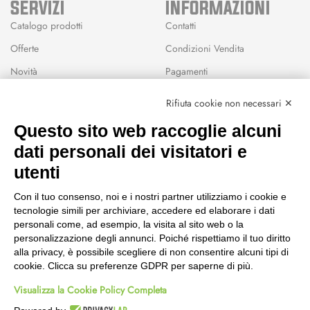
SERVIZI
INFORMAZIONI
Catalogo prodotti
Contatti
Offerte
Condizioni Vendita
Novità
Pagamenti
Marchi
Rifiuta cookie non necessari ✕
Modalità Reso
Questo sito web raccoglie alcuni
Wishlist
dati personali dei visitatori e
CEP GREEN
utenti
Via Fondovalle 1781, 41021
Con il tuo consenso, noi e i nostri partner utilizziamo i cookie e
Fanano (MO)
tecnologie simili per archiviare, accedere ed elaborare i dati
059 8676485
personali come, ad esempio, la visita al sito web o la
349 9202419
personalizzazione degli annunci. Poiché rispettiamo il tuo diritto
388 8659473
alla privacy, è possibile scegliere di non consentire alcuni tipi di
info@cepgreen.com
cookie. Clicca su preferenze GDPR per saperne di più.
Orario
Visualizza la Cookie Policy Completa
Dal lunedì al venerdì