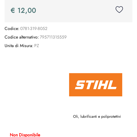
€ 12,00
Codice:
0781-319-8052
Codice alternativo:
795711315559
Unita di Misura:
PZ
Oli, lubrificanti e poliprotettivi
Non Disponibile