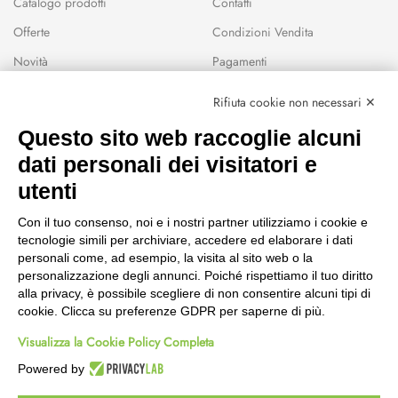
Catalogo prodotti
Contatti
Offerte
Condizioni Vendita
Novità
Pagamenti
Marchi
Rifiuta cookie non necessari ✕
Modalità Reso
Questo sito web raccoglie alcuni
Wishlist
dati personali dei visitatori e
CEP GREEN
utenti
Via Fondovalle 1781, 41021
Con il tuo consenso, noi e i nostri partner utilizziamo i cookie e
Fanano (MO)
tecnologie simili per archiviare, accedere ed elaborare i dati
059 8676485
personali come, ad esempio, la visita al sito web o la
349 9202419
personalizzazione degli annunci. Poiché rispettiamo il tuo diritto
388 8659473
alla privacy, è possibile scegliere di non consentire alcuni tipi di
info@cepgreen.com
cookie. Clicca su preferenze GDPR per saperne di più.
Orario
Visualizza la Cookie Policy Completa
Dal lunedì al venerdì
8:00 – 12:30 / 13:30 - 19:00
Powered by
Sabato